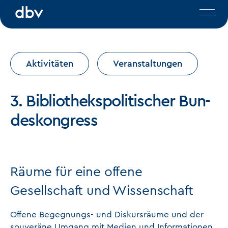
DBV | Deutscher Bibliotheksve
Aufgabe und
Verband
Aktuelles
Positionen
Aktivitäten
Veranstaltungen
Aktivitäten
Themen
Presse
3. Bi­blio­theks­po­li­ti­scher Bun­
Publikationen
Materialien
des­kon­gress
Mitgliedersuche
Folgen Sie uns
Räume für eine offene
Gesellschaft und Wissenschaft
Offene Begegnungs- und Diskursräume und der
souveräne Umgang mit Medien und Informationen