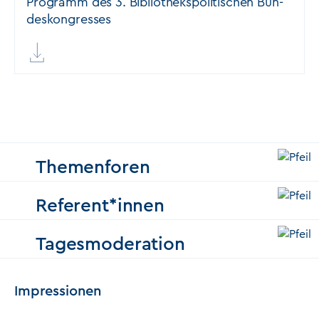
Pro­gramm des 3. Bi­blio­theks­po­li­ti­schen Bun­
des­kon­gres­ses
Themenforen
Referent*innen
Tagesmoderation
Impressionen